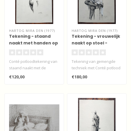
HARTOG MIRA DEN (1977)
HARTOG MIRA DEN (1977)
Tekening - staand
Tekening - vrouwelijk
naakt met handen op
naakt op stoel -
billen
Pastelkrijt
Conté potloodtekening van
Tekening van gemengde
staand naakt met de
techniek met Conté potlood
handen op de billen door
en pastelkrijt van een
€120,00
€180,00
de Utrec..
vrouw m..