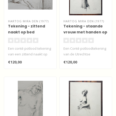
HARTOG MIRA DEN (1977)
HARTOG MIRA DEN (1977)
Tekening - zittend
Tekening - staande
naakt op bed
vrouw met handen op
haar rug
Een conté potlood tekening
Een Conté potloodtekening
van een zittend naakt op
van de Utrechtse
een bed door de Utrechtse
kunstenares Mira den
€120,00
€120,00
k..
Hartog van een ..