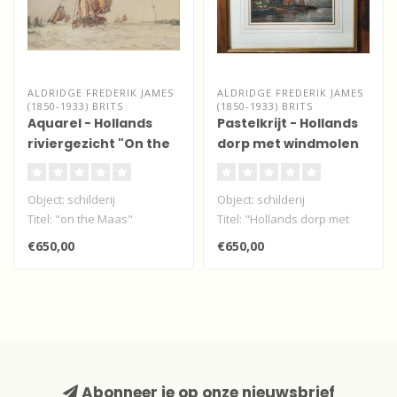
ALDRIDGE FREDERIK JAMES
ALDRIDGE FREDERIK JAMES
(1850-1933) BRITS
(1850-1933) BRITS
Aquarel - Hollands
Pastelkrijt - Hollands
riviergezicht "On the
dorp met windmolen
Maas"
Object: schilderij
Object: schilderij
Titel: "on the Maas"
Titel: "Hollands dorp met
Techniek: aquarel
windmolen"
€650,00
€650,00
Afmeting werk: cm
Techniek: pastelkrijt..
..
Abonneer je op onze nieuwsbrief