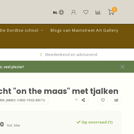
0
NL
De Dordtse school
Blogs van Mainstreet Art Gallery
Meedenkend en adviserend
 veel plezier!
icht "on the maas" met tjalken
IK JAMES (1850-1933) BRITS
00
Op voorraad (1)
Incl. btw