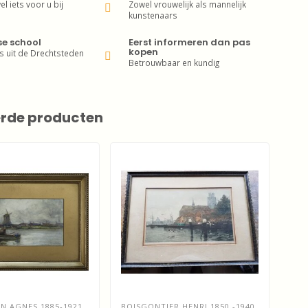
wel iets voor u bij
Zowel vrouwelijk als mannelijk
kunstenaars
se school
Eerst informeren dan pas
kopen
s uit de Drechtsteden
Betrouwbaar en kundig
erde producten
 AGNES 1885-1921
BOISGONTIER HENRI 1850 -1940
BRU