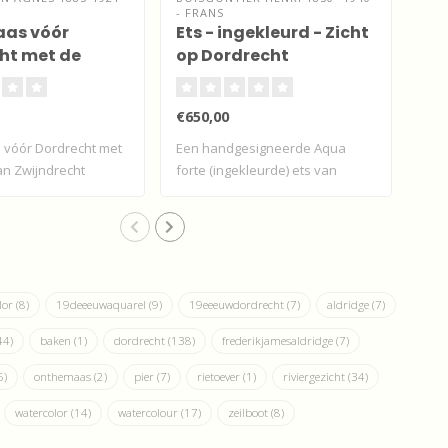
- FRANS
194
as vóór
Ets - ingekleurd - Zicht
Aq
ht met de
op Dordrecht
Do
an Zwijndrecht
€650,00
€95
vóór Dordrecht met
Een handgesigneerde Aqua
Bon
an Zwijndrecht
forte (ingekleurde) ets van
Gro
Dordrec..
bolw
lor
(8)
19deeeuwaquarel
(9)
19eeeuwdordrecht
(7)
aldridge
(7)
44)
baken
(1)
dordrecht
(138)
frederikjamesaldridge
(7)
5)
onthemaas
(2)
pier
(7)
rietoever
(1)
riviergezicht
(34)
watercolor
(14)
watercolour
(17)
zeilboot
(8)