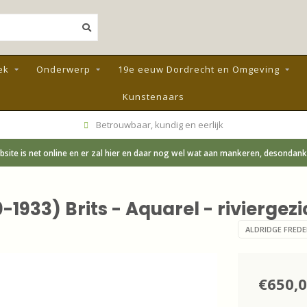
ek
Onderwerp
19e eeuw Dordrecht en Omgeving
Kunstenaars
Betrouwbaar, kundig en eerlijk
site is net online en er zal hier en daar nog wel wat aan mankeren, desondanks;
1933) Brits - Aquarel - riviergez
ALDRIDGE FREDER
€650,