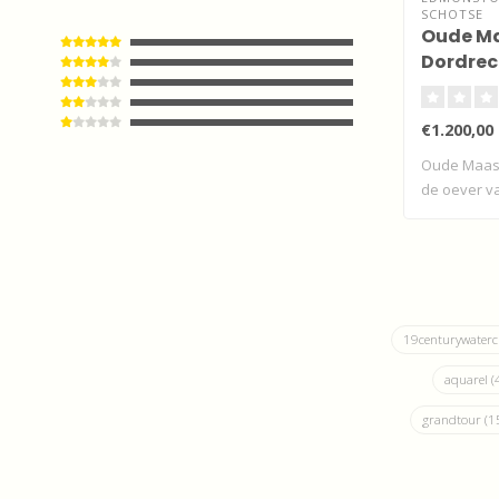
SCHOTSE
Oude Ma
Dordrec
oever v
€1.200,00
Oude Maas 
de oever v
19centurywaterc
aquarel
(
grandtour
(1