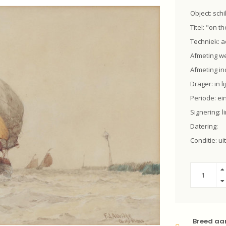
Object: schil
Titel: "on t
Techniek: a
Afmeting we
Afmeting inc
Drager: in li
Periode: ei
Signering: 
Datering:
Conditie: u
Breed aa