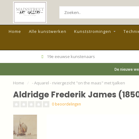
Home
Alle kunstwerken
Kunststromingen
Techni
19e eeuwse kunstenaars
De nieuwe web
Home
/
- Aquarel - riviergezicht "on the maas" met tjalken
Aldridge Frederik James (1850-
0 beoordelingen