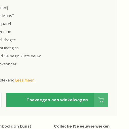
derij
he Maas"
quarel
rk: cm
l. drager:
jst met glas
nd 19- begin 20ste eeuw
linksonder
itstekend
Lees meer..
Toevoegen aan winkelwagen
nbod aan kunst
Collectie 19e eeuwse werken