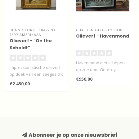
BUNN GEORGE 1847- NA
CHATTEN GEOFREY 1938
1897 AMERIKAAN
Olieverf - Havenmond
Olieverf - "On the
Scheldt"
Havenmond met schepen
Impressionistische olieverf
op zee door Geofrey
op doek van een zeegezicht
Chatten.
€950,00
op de Schelde richting An..
€2.450,00
Abonneer je op onze nieuwsbrief