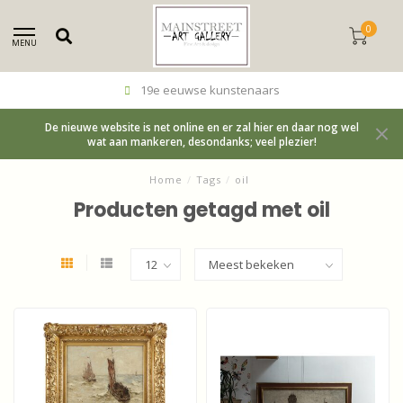
0
MENU
19e eeuwse kunstenaars
De nieuwe website is net online en er zal hier en daar nog wel
wat aan mankeren, desondanks; veel plezier!
Home
/
Tags
/
oil
Producten getagd met oil