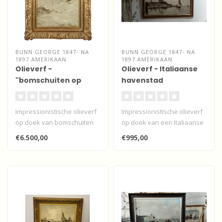
BUNN GEORGE 1847- NA
BUNN GEORGE 1847- NA
1897 AMERIKAAN
1897 AMERIKAAN
Olieverf -
Olieverf - Italiaanse
"bomschuiten op
havenstad
volle zee"
Impressionistische olieverf
Impressionistische olieverf
op doek van bomschuiten
op doek van een Italiaanse
op volle zee richting de vis..
havenstad door George
€6.500,00
€995,00
Bun..