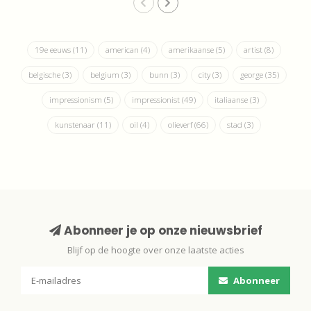
19e eeuws
(11)
american
(4)
amerikaanse
(5)
artist
(8)
belgische
(3)
belgium
(3)
bunn
(3)
city
(3)
george
(35)
impressionism
(5)
impressionist
(49)
italiaanse
(3)
kunstenaar
(11)
oil
(4)
olieverf
(66)
stad
(3)
Abonneer je op onze nieuwsbrief
Blijf op de hoogte over onze laatste acties
Abonneer