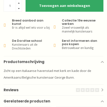
Toevoegen aan winkelwagen
Breed aanbod aan
Collectie 19e eeuwse
kunst
werken
Er is altijd wel iets voor u bij
Zowel vrouwelijk als
mannelijk kunstenaars
De Dordtse school
Eerst informeren dan
pas kopen
Kunstenaars uit de
Betrouwbaar en kundig
Drechtsteden
Productomschrijving
Zicht op een Italiaanse havenstad met kerk en kade door de
Amerikaans/Belgische kunstenaar George Bunn.
Reviews
Gerelateerde producten