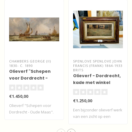
CHAMBERS GEORGE (II)
SPENLOVE SPENLOVE JOHN
1830- C. 1890
FRANCIS (FRANK) 1864-1933
BRITS
Olieverf "Schepen
Olieverf - Dordrecht,
voor Dordrecht -
kade met winkel
Oude Maas".
€1.450,00
€1.250,00
Olieverf "Schepen voor
Een bijzonder olieverf werk
Dordrecht - Oude Maas".
van een zicht op een
Dordtse kad..