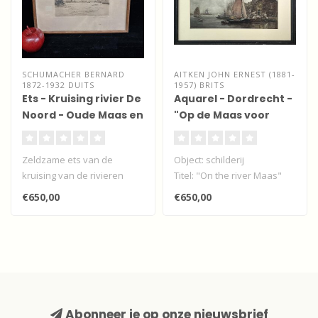
SCHUMACHER BERNARD
AITKEN JOHN ERNEST (1881-
1872-1932 DUITS
1957) BRITS
Ets - Kruising rivier De
Aquarel - Dordrecht -
Noord - Oude Maas en
"Op de Maas voor
Beneden Merwede
Dordrecht"
Zeldzame ets van de
Object: schilderij
kruising van de rivieren
Titel: "On the river Maas"
Noord, Oude Maas en
Techniek: aquarel
€650,00
€650,00
Beneden Merwede..
Afmeting we..
Abonneer je op onze nieuwsbrief