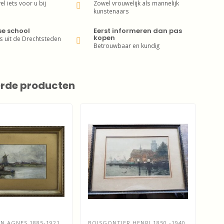
wel iets voor u bij
Zowel vrouwelijk als mannelijk
kunstenaars
se school
Eerst informeren dan pas
kopen
s uit de Drechtsteden
Betrouwbaar en kundig
erde producten
 AGNES 1885-1921
BOISGONTIER HENRI 1850 -1940
BRU