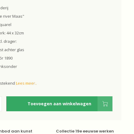
derij
he river Maas"
quarel
rk: 44 x 32cm
l. drager:
jst achter glas
ór 1890
linksonder
itstekend
Lees meer..
Toevoegen aan winkelwagen
nbod aan kunst
Collectie 19e eeuwse werken