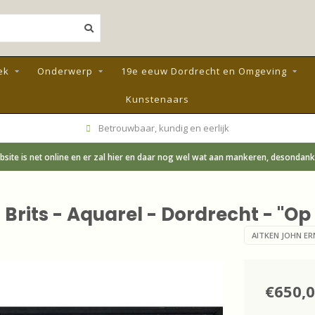
ek
Onderwerp
19e eeuw Dordrecht en Omgeving
Kunstenaars
Betrouwbaar, kundig en eerlijk
site is net online en er zal hier en daar nog wel wat aan mankeren, desondanks;
) Brits - Aquarel - Dordrecht - "O
AITKEN JOHN ERN
€650,