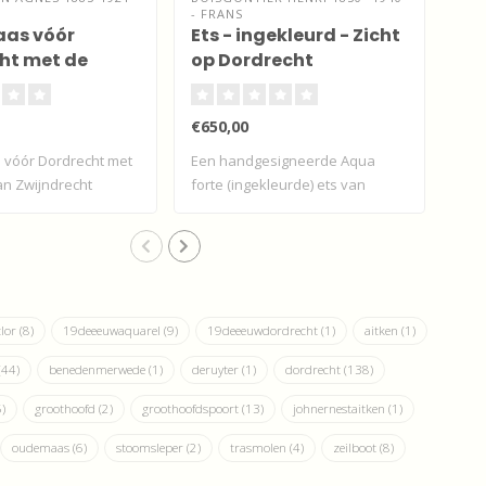
- FRANS
194
as vóór
Ets - ingekleurd - Zicht
Aq
ht met de
op Dordrecht
Do
an Zwijndrecht
€650,00
€95
vóór Dordrecht met
Een handgesigneerde Aqua
Bon
an Zwijndrecht
forte (ingekleurde) ets van
Gro
Dordrec..
bolw
clor
(8)
19deeeuwaquarel
(9)
19deeeuwdordrecht
(1)
aitken
(1)
(44)
benedenmerwede
(1)
deruyter
(1)
dordrecht
(138)
)
groothoofd
(2)
groothoofdspoort
(13)
johnernestaitken
(1)
oudemaas
(6)
stoomsleper
(2)
trasmolen
(4)
zeilboot
(8)