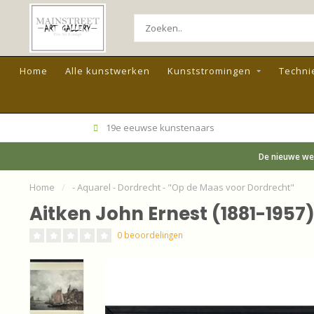
Home
Alle kunstwerken
Kunststromingen
Techni
19e eeuwse kunstenaars
De nieuwe web
Home
/
- Aquarel - Dordrecht - "Op de Maas voor Dordrecht"
Aitken John Ernest (1881-1957
0 beoordelingen