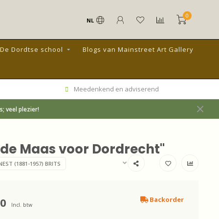
0
NL
De Dordtse school
Blogs van Mainstreet Art Gallery
Meedenkend en adviserend
 veel plezier!
p de Maas voor Dordrecht"
EST (1881-1957) BRITS
00
Backorder
Incl. btw