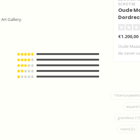
SCHOTSE
Oude Ma
Dordrec
Art Gallery.
oever v
€1.200,00
Oude Maas 
de oever v
19centurywater
aquarel
grandtour
(15
noord
(2)