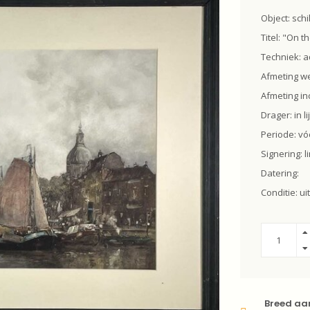
Object: schil
Titel: "On t
Techniek: a
Afmeting we
Afmeting inc
Drager: in li
Periode: vó
Signering: 
Datering:
Conditie: u
Breed aa