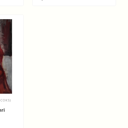
(COKS)
hri