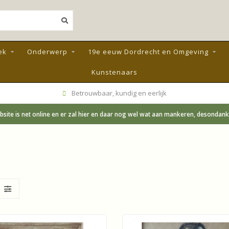
ek
Onderwerp
19e eeuw Dordrecht en Omgeving
Kunstenaars
Betrouwbaar, kundig en eerlijk
site is net online en er zal hier en daar nog wel wat aan mankeren, desondanks;