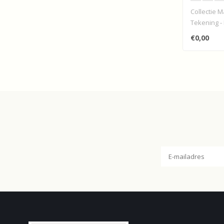
Collectie M
Tekening - 
studio..
€0,00