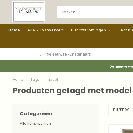
Home
Alle kunstwerken
Kunststromingen
Techni
19e eeuwse kunstenaars
De nieuwe web
Home
/
Tags
/
model
Producten getagd met model
FILTERS
Categorieën
Alle kunstwerken