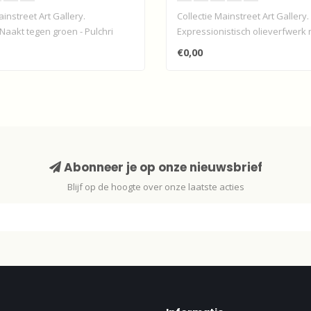
ainstreet Art Gallery.
Collectie Mainstreet Art Gallery.
Naakt tegen groen - Pulchri
Expressionistisch olieverfwerk 
gesigneer..
€0,00
Abonneer je op onze nieuwsbrief
Blijf op de hoogte over onze laatste acties