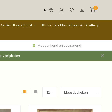
0
NL
De Dordtse school
Blogs van Mainstreet Art Gallery
Meedenkend en adviserend
 veel plezier!