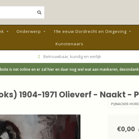
ek
Onderwerp
19e eeuw Dordrecht en Omgeving
Kunstenaars
 en eerlijk
Meedenkend en a
site is net online en er zal hier en daar nog wel wat aan mankeren, desondanks;
ks) 1904-1971 Olieverf - Naakt - P
PIJNACKER-HORDI
€0,00