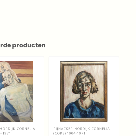
erde producten
-HORDIJK CORNELIA
PIJNACKER-HORDIJK CORNELIA
PIJ
4-1971
(COKS) 1904-1971
(CO