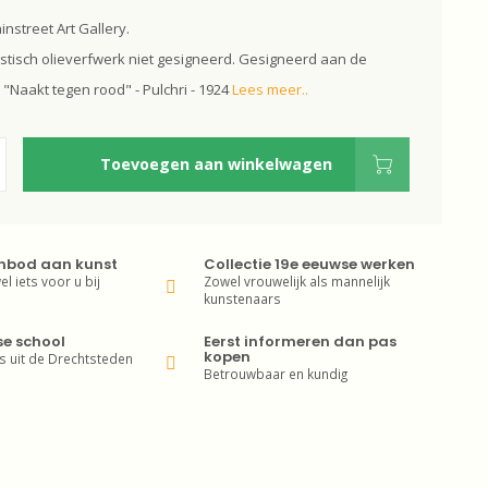
instreet Art Gallery.
stisch olieverfwerk niet gesigneerd. Gesigneerd aan de
 "Naakt tegen rood" - Pulchri - 1924
Lees meer..
Toevoegen aan winkelwagen
nbod aan kunst
Collectie 19e eeuwse werken
wel iets voor u bij
Zowel vrouwelijk als mannelijk
kunstenaars
se school
Eerst informeren dan pas
kopen
s uit de Drechtsteden
Betrouwbaar en kundig