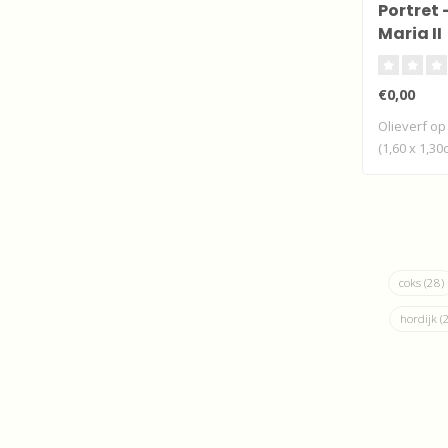
Portret 
Maria II
€0,00
Olieverf op
(1,60 x 1,30
coks
(28)
hordijk
(