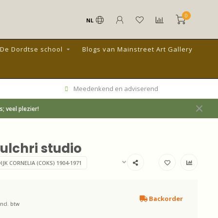
0
NL
De Dordtse school
Blogs van Mainstreet Art Gallery
dviserend
Lokale én regio
 veel plezier!
ulchri studio
JK CORNELIA (COKS) 1904-1971
Backorder
Incl. btw