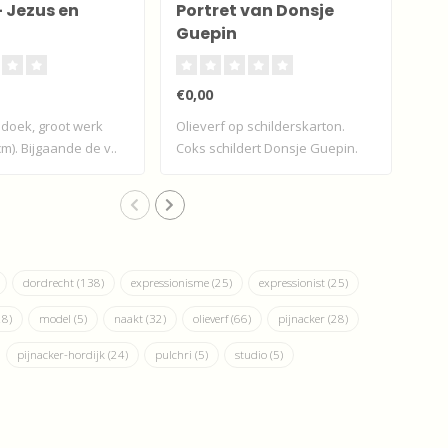
- Jezus en
Portret van Donsje
Te
Guepin
€0,00
€0,
 doek, groot werk
Olieverf op schilderskarton.
Tek
cm). Bijgaande de v..
Coks schildert Donsje Guepin.
D..
dordrecht
(138)
expressionisme
(25)
expressionist
(25)
28)
model
(5)
naakt
(32)
olieverf
(66)
pijnacker
(28)
pijnacker-hordijk
(24)
pulchri
(5)
studio
(5)