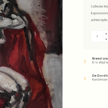
Collectie Ma
Expressioni
achterzijde.
Breed aa
Er is altijd 
De Dordt
Kunstenaar