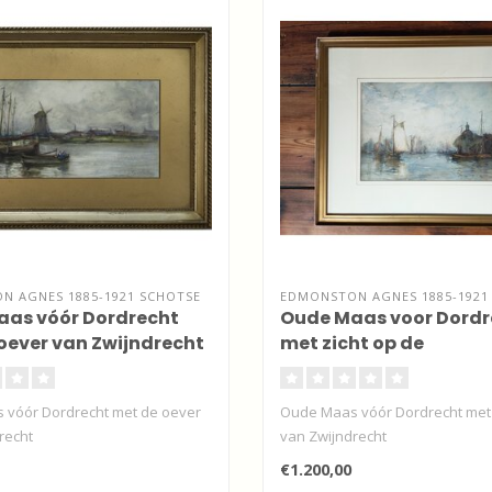
N AGNES 1885-1921 SCHOTSE
EDMONSTON AGNES 1885-1921
as vóór Dordrecht
Oude Maas voor Dordr
oever van Zwijndrecht
met zicht op de
Groothoofdspoort"
 vóór Dordrecht met de oever
Oude Maas vóór Dordrecht met
recht
van Zwijndrecht
€1.200,00