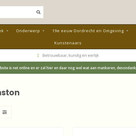
ek
Onderwerp
19e eeuw Dordrecht en Omgeving
Kunstenaars
Betrouwbaar, kundig en eerlijk
site is net online en er zal hier en daar nog wel wat aan mankeren, desondanks;
nston