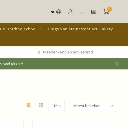
0
NL
De Dordtse school
Blogs van Mainstreet Art Gallery
Meedenkend en adviserend
 veel plezier!