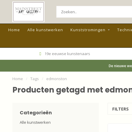
Home
Alle kunstwerken
Kunststromingen
Techni
19e eeuwse kunstenaars
De nieuwe web
Home
/
Tags
/
edmonston
Producten getagd met edmo
FILTERS
Categorieën
Alle kunstwerken