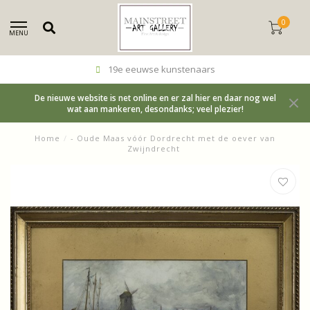
0
MENU
19e eeuwse kunstenaars
De nieuwe website is net online en er zal hier en daar nog wel
wat aan mankeren, desondanks; veel plezier!
Home
/
- Oude Maas vóór Dordrecht met de oever van
Zwijndrecht