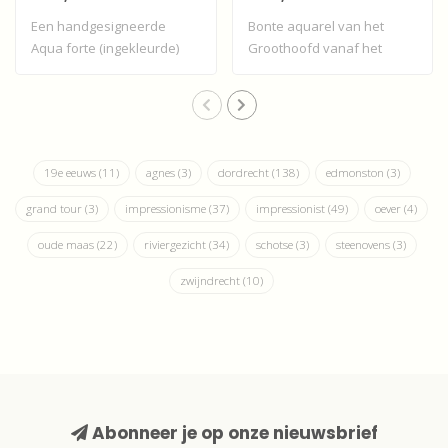
Een handgesigneerde
Bonte aquarel van het
Aqua forte (ingekleurde)
Groothoofd vanaf het
ets van Dordrec..
Damiate-bolwerk, ..
19e eeuws
(11)
agnes
(3)
dordrecht
(138)
edmonston
(3)
grand tour
(3)
impressionisme
(37)
impressionist
(49)
oever
(4)
oude maas
(22)
riviergezicht
(34)
schotse
(3)
steenovens
(3)
zwijndrecht
(10)
Abonneer je op onze nieuwsbrief