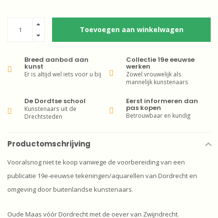
Toevoegen aan winkelwagen
Breed aanbod aan
Collectie 19e eeuwse
kunst
werken
Er is altijd wel iets voor u bij
Zowel vrouwelijk als
mannelijk kunstenaars
De Dordtse school
Eerst informeren dan
pas kopen
Kunstenaars uit de
Betrouwbaar en kundig
Drechtsteden
Productomschrijving
Vooralsnog niet te koop vanwege de voorbereiding van een
publicatie 19e-eeuwse tekeningen/aquarellen van Dordrecht en
omgeving door buitenlandse kunstenaars.
Oude Maas vóór Dordrecht met de oever van Zwijndrecht.