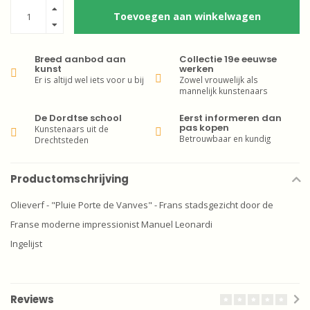
Toevoegen aan winkelwagen
Breed aanbod aan
Collectie 19e eeuwse
kunst
werken
Er is altijd wel iets voor u bij
Zowel vrouwelijk als
mannelijk kunstenaars
De Dordtse school
Eerst informeren dan
pas kopen
Kunstenaars uit de
Betrouwbaar en kundig
Drechtsteden
Productomschrijving
Olieverf - "Pluie Porte de Vanves" - Frans stadsgezicht door de
Franse moderne impressionist Manuel Leonardi
Ingelijst
Reviews