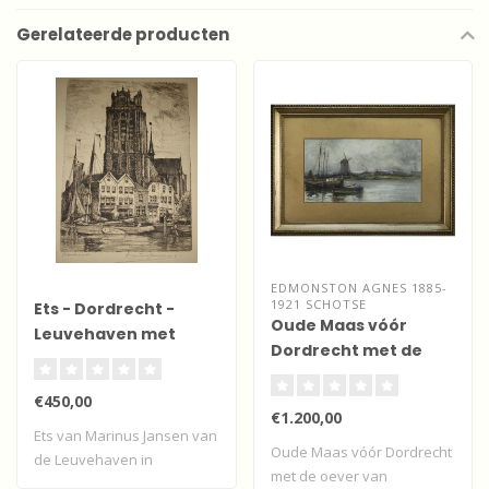
Gerelateerde producten
EDMONSTON AGNES 1885-
1921 SCHOTSE
Ets - Dordrecht -
Oude Maas vóór
Leuvehaven met
Dordrecht met de
Grote Kerk
oever van
Zwijndrecht
€450,00
€1.200,00
Ets van Marinus Jansen van
Oude Maas vóór Dordrecht
de Leuvehaven in
met de oever van
Dordrecht.