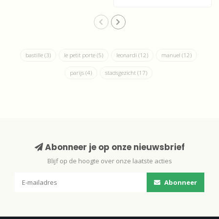
Zwijndrecht
bastille
(3)
le petit porte
(5)
leonardi
(12)
manuel
(12)
parijs
(4)
stadsgezicht
(17)
Abonneer je op onze nieuwsbrief
Blijf op de hoogte over onze laatste acties
Abonneer