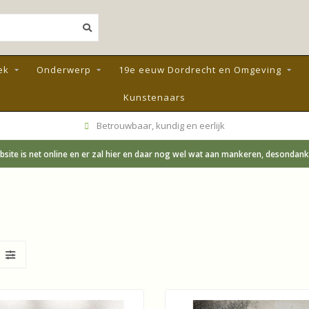
ek
Onderwerp
19e eeuw Dordrecht en Omgeving
Kunstenaars
Betrouwbaar, kundig en eerlijk
site is net online en er zal hier en daar nog wel wat aan mankeren, desondanks;