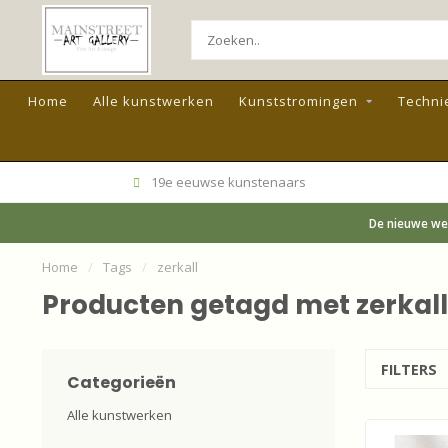
Home
Alle kunstwerken
Kunststromingen
Techni
19e eeuwse kunstenaars
De nieuwe web
Home
/
Tags
/
zerkall
Producten getagd met zerkall
FILTERS
Categorieën
Alle kunstwerken