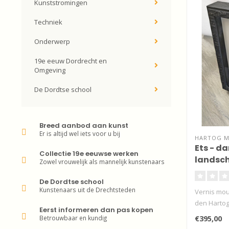
Kunststromingen
Techniek
Onderwerp
19e eeuw Dordrecht en
Omgeving
De Dordtse school
Breed aanbod aan kunst
Er is altijd wel iets voor u bij
HARTOG MI
Ets - d
Collectie 19e eeuwse werken
landsc
Zowel vrouwelijk als mannelijk kunstenaars
De Dordtse school
Kunstenaars uit de Drechtsteden
Vernis mou
den Hartog
Eerst informeren dan pas kopen
Betrouwbaar en kundig
€395,00