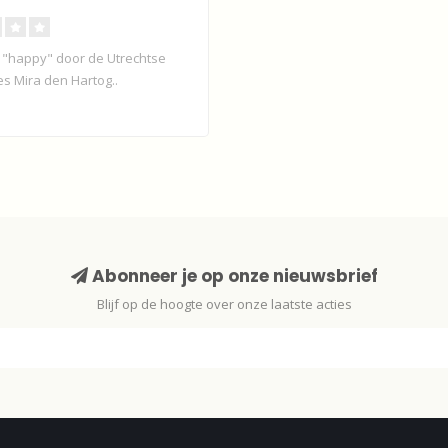
d "happy" door de Utrechtse
s Mira den Hartog..
Abonneer je op onze nieuwsbrief
Blijf op de hoogte over onze laatste acties