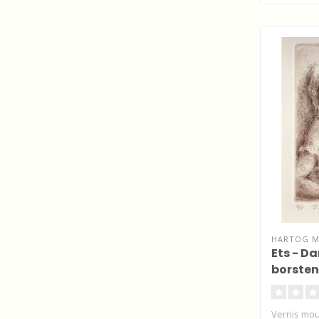
HARTOG MI
Ets - D
borsten
Vernis mou