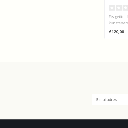
Ets getitel
kunstenare
€120,00