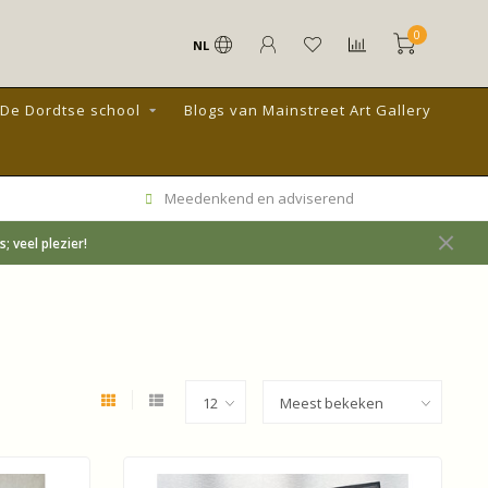
0
NL
De Dordtse school
Blogs van Mainstreet Art Gallery
Meedenkend en adviserend
 veel plezier!