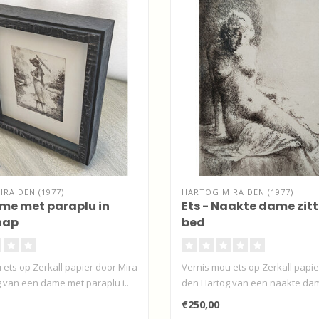
RA DEN (1977)
HARTOG MIRA DEN (1977)
ame met paraplu in
Ets - Naakte dame zit
hap
bed
 ets op Zerkall papier door Mira
Vernis mou ets op Zerkall papie
 van een dame met paraplu i..
den Hartog van een naakte dame
€250,00