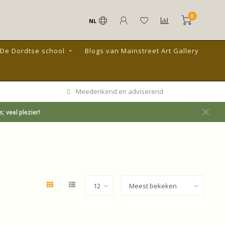
0
NL
De Dordtse school
Blogs van Mainstreet Art Gallery
Meedenkend en adviserend
 veel plezier!