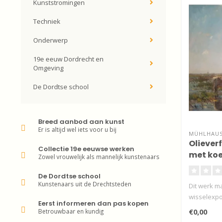
Kunststromingen
Techniek
Onderwerp
19e eeuw Dordrecht en
Omgeving
De Dordtse school
Breed aanbod aan kunst
Er is altijd wel iets voor u bij
MÜHLHAUS 
Oliever
Collectie 19e eeuwse werken
met koe
Zowel vrouwelijk als mannelijk kunstenaars
Maris
De Dordtse school
Kunstenaars uit de Drechtsteden
Dit werk m
wisselexpo
Eerst informeren dan pas kopen
Betrouwbaar en kundig
€0,00