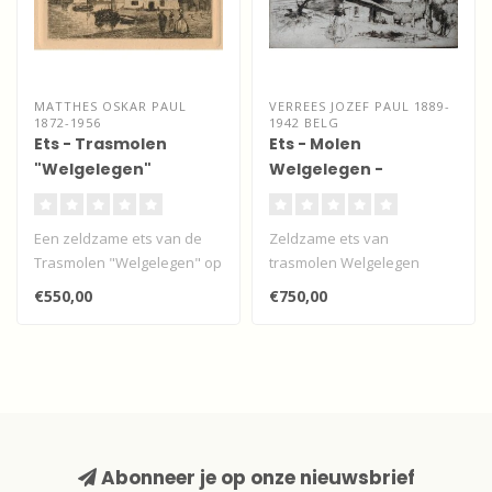
MATTHES OSKAR PAUL
VERREES JOZEF PAUL 1889-
1872-1956
1942 BELG
Ets - Trasmolen
Ets - Molen
"Welgelegen"
Welgelegen -
Zwijndrecht
Zwijndrecht
Een zeldzame ets van de
Zeldzame ets van
Trasmolen "Welgelegen" op
trasmolen Welgelegen
de Zwijndrechtse oever met
(alias De Dikke) op de
€550,00
€750,00
in ..
Zwijndrechtse oever..
Abonneer je op onze nieuwsbrief