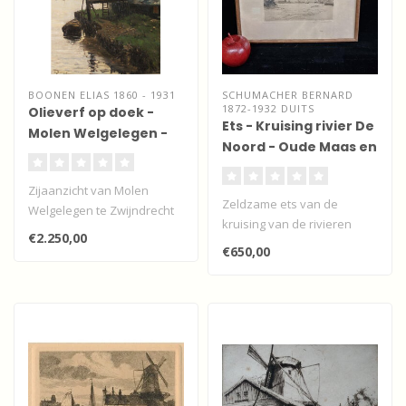
BOONEN ELIAS 1860 - 1931
SCHUMACHER BERNARD
1872-1932 DUITS
Olieverf op doek -
Ets - Kruising rivier De
Molen Welgelegen -
Noord - Oude Maas en
Zwijndrecht
Beneden Merwede
Zijaanzicht van Molen
Zeldzame ets van de
Welgelegen te Zwijndrecht
kruising van de rivieren
door de Dordtse
€2.250,00
Noord, Oude Maas en
kunstenaar Elias..
€650,00
Beneden Merwede..