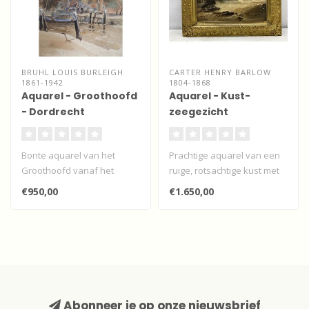
BRUHL LOUIS BURLEIGH
CARTER HENRY BARLOW
1861-1942
1804-1868
Aquarel - Groothoofd
Aquarel - Kust-
- Dordrecht
zeegezicht
Bonte aquarel van het
Prachtige aquarel van een
Groothoofd vanaf het
ruige, rotsachtige kust met
Damiate-bolwerk, Dordrecht
strijklicht door Henry Bar..
€950,00
€1.650,00
door Louis..
Abonneer je op onze nieuwsbrief