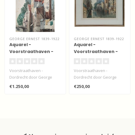
GEORGE ERNEST 1839-1922
GEORGE ERNEST 1839-1922
Aquarel -
Aquarel -
Voorstraathaven -
Voorstraathaven -
Dordrecht
Dordrecht
Voorstraathaven -
Voorstraathaven -
Dordrecht door George
Dordrecht door George
Ernest.
Ernest.
€1.250,00
€250,00
Vooralsnog niet te koop
Vooralsnog niet te koop
vanwege..
vanwege..