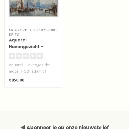
MOGFORD JOHN 1821–1885
BRITS
Aquarel -
Havengezicht -
mogelijk Schiedam of
Rotterdam
Aquarel - Havengezicht -
mogelijk Schiedam of
Rotterdam van John
€850,00
Mogford..
Abonneer je op onze nieuwsbrief