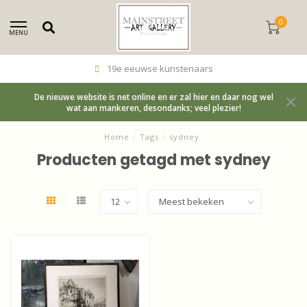
0
MENU
19e eeuwse kunstenaars
De nieuwe website is net online en er zal hier en daar nog wel
wat aan mankeren, desondanks; veel plezier!
Home
/
Tags
/
sydney
Producten getagd met sydney