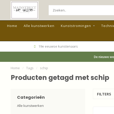
Home
Alle kunstwerken
Kunststromingen
Techni
19e eeuwse kunstenaars
De nieuwe web
Home
/
Tags
/
schip
Producten getagd met schip
FILTERS
Categorieën
Alle kunstwerken