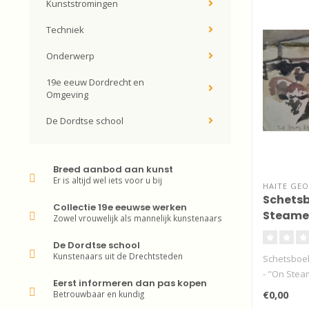
Kunststromingen
Techniek
Onderwerp
19e eeuw Dordrecht en
Omgeving
De Dordtse school
Breed aanbod aan kunst
Er is altijd wel iets voor u bij
HAITE GEO
Schetsb
Collectie 19e eeuwse werken
Steame
Zowel vrouwelijk als mannelijk kunstenaars
De Dordtse school
Kunstenaars uit de Drechtsteden
Schetsboek
- "On Steam
Eerst informeren dan pas kopen
Betrouwbaar en kundig
€0,00