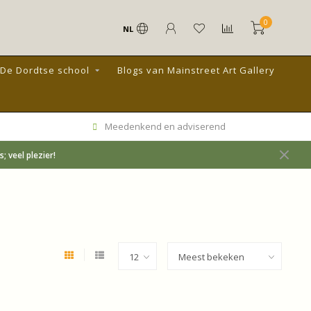
0
NL
De Dordtse school
Blogs van Mainstreet Art Gallery
Meedenkend en adviserend
 veel plezier!