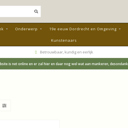
ek
Onderwerp
19e eeuw Dordrecht en Omgeving
Kunstenaars
Betrouwbaar, kundig en eerlijk
site is net online en er zal hier en daar nog wel wat aan mankeren, desondanks;