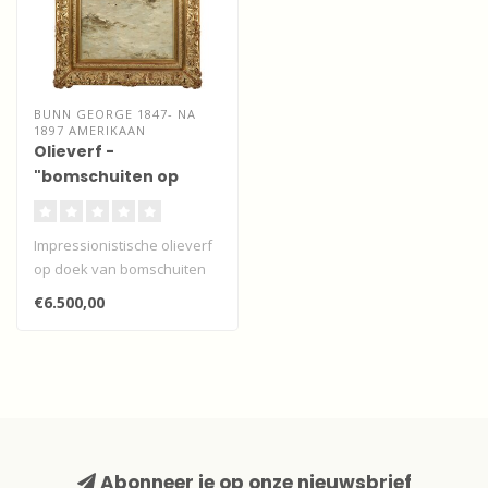
BUNN GEORGE 1847- NA
1897 AMERIKAAN
Olieverf -
"bomschuiten op
volle zee"
Impressionistische olieverf
op doek van bomschuiten
op volle zee richting de vis..
€6.500,00
Abonneer je op onze nieuwsbrief