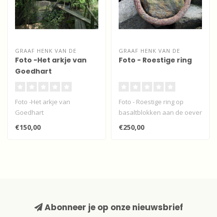
GRAAF HENK VAN DE
GRAAF HENK VAN DE
Foto -Het arkje van
Foto - Roestige ring
Goedhart
Foto -Het arkje van
Foto - Roestige ring op
Goedhart
basaltblokken aan de oever
van de Beneden Merwede...
€150,00
€250,00
Abonneer je op onze nieuwsbrief