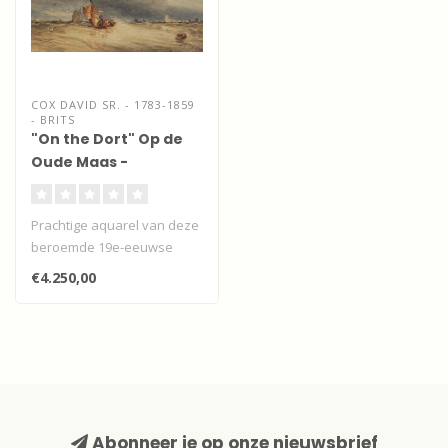
COX DAVID SR. - 1783-1859
- BRITS
"On the Dort" Op de
Oude Maas -
Dordrecht
Prachtige aquarel van deze
beroemde 19e-eeuwse
kunstenaar uit Engeland.
€4.250,00
Zeer bij..
Abonneer je op onze nieuwsbrief