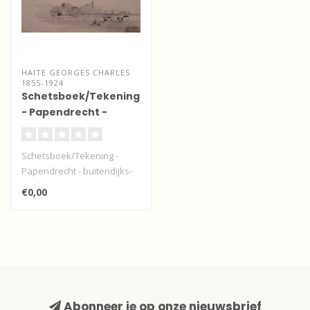
HAITE GEORGES CHARLES
1855-1924
Schetsboek/Tekening
- Papendrecht -
buitendijks
Schetsboek/Tekening -
Papendrecht - buitendijks-
gesigneerd - G. C. H. 15th -
€0,00
Au..
Abonneer je op onze nieuwsbrief