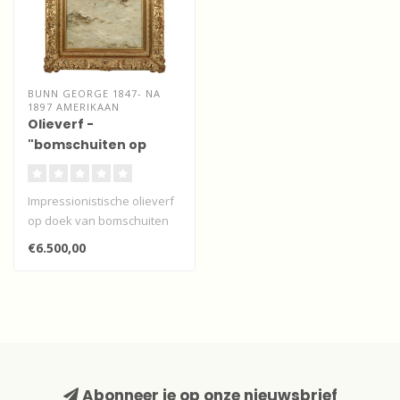
BUNN GEORGE 1847- NA
1897 AMERIKAAN
Olieverf -
"bomschuiten op
volle zee"
Impressionistische olieverf
op doek van bomschuiten
op volle zee richting de vis..
€6.500,00
Abonneer je op onze nieuwsbrief