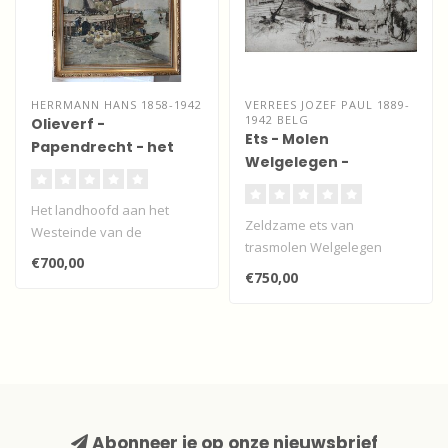
HERRMANN HANS 1858-1942
VERREES JOZEF PAUL 1889-
1942 BELG
Olieverf -
Ets - Molen
Papendrecht - het
Welgelegen -
laden en lossen van
Zwijndrecht
landbouwproducten
Het landhoofd aan het
Zeldzame ets van
Westeinde van de
trasmolen Welgelegen
Papendrechtse dijk met
€700,00
(alias De Dikke) op de
boeren die melkkan..
€750,00
Zwijndrechtse oever..
Abonneer je op onze nieuwsbrief