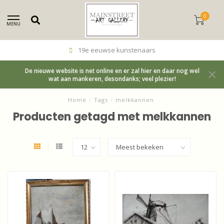
0
MENU
19e eeuwse kunstenaars
De nieuwe website is net online en er zal hier en daar nog wel
wat aan mankeren, desondanks; veel plezier!
Home
/
Tags
/
melkkannen
Producten getagd met melkkannen