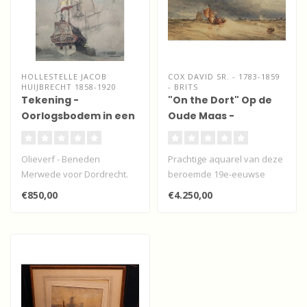
HOLLESTELLE JACOB
COX DAVID SR. - 1783-1859
HUIJBRECHT 1858-1920
- BRITS
Tekening -
"On the Dort" Op de
Oorlogsbodem in een
Oude Maas -
zeeslag
Dordrecht
Olieverf - Beneden
Prachtige aquarel van deze
Merwede voor Dordrecht.
beroemde 19e-eeuwse
Gesigneerd.
kunstenaar uit Engeland.
€850,00
€4.250,00
Zeer bij..