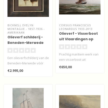
BICKNELL EVELYN
CORSIUS FRANCISCUS
MONTAGUE - 1857-1936 -
LEONARDUS 1933-2013
AMERIKAAN
Olieverf - Visserboot
Olieverf schilderij -
uit Vlaardingen op
Beneden-Merwede
volle zee.
vóór Papendrecht
Prachtig maritiem werk van
Een olieverfschilderij van de
een visserboot uit
Beneden-Merwede vóór
Vlaardingen.
€650,00
Papendrecht met zicht op
€2.995,00
Do..