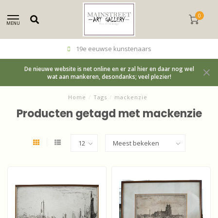
0
MENU
19e eeuwse kunstenaars
De nieuwe website is net online en er zal hier en daar nog wel
wat aan mankeren, desondanks; veel plezier!
Home
/
Tags
/
mackenzie
Producten getagd met mackenzie