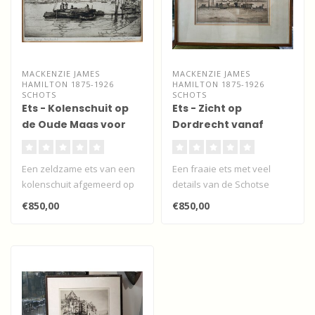
MACKENZIE JAMES
MACKENZIE JAMES
HAMILTON 1875-1926
HAMILTON 1875-1926
SCHOTS
SCHOTS
Ets - Kolenschuit op
Ets - Zicht op
de Oude Maas voor
Dordrecht vanaf
Dordrecht
Zwijndrecht
Een zeldzame ets van een
Een fraaie ets met veel
kolenschuit afgemeerd op
details van de Schotse
de Oude Maas voor
etser en landschapschilder
€850,00
€850,00
Dordrecht va..
James ..