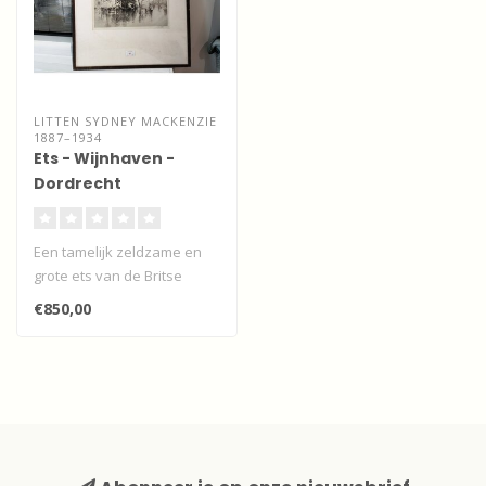
LITTEN SYDNEY MACKENZIE
1887–1934
Ets - Wijnhaven -
Dordrecht
Een tamelijk zeldzame en
grote ets van de Britse
kunstenaar Sydney
€850,00
Mackenzie Lit..