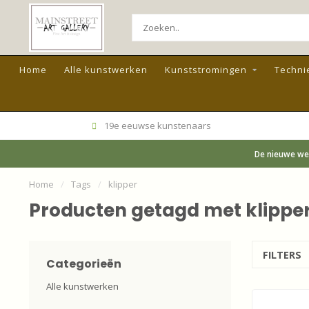
Home
Alle kunstwerken
Kunststromingen
Techni
19e eeuwse kunstenaars
De nieuwe web
Home
/
Tags
/
klipper
Producten getagd met klippe
FILTERS
Categorieën
Alle kunstwerken