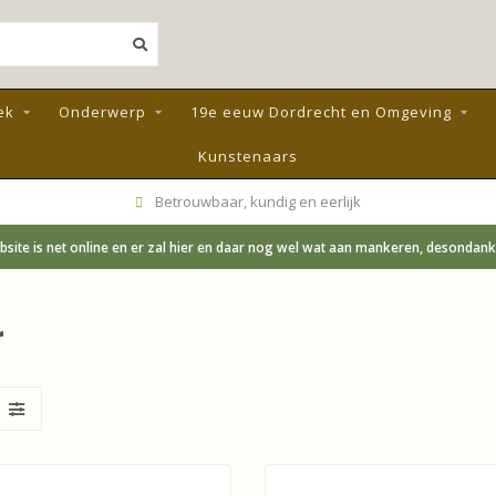
ek
Onderwerp
19e eeuw Dordrecht en Omgeving
Kunstenaars
Betrouwbaar, kundig en eerlijk
site is net online en er zal hier en daar nog wel wat aan mankeren, desondanks;
r