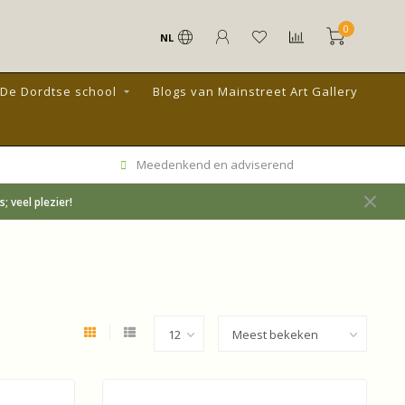
0
NL
De Dordtse school
Blogs van Mainstreet Art Gallery
Meedenkend en adviserend
 veel plezier!