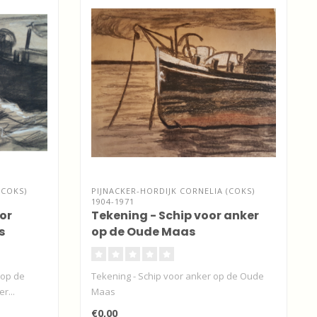
(COKS)
PIJNACKER-HORDIJK CORNELIA (COKS)
1904-1971
or
Tekening - Schip voor anker
s
op de Oude Maas
 op de
Tekening - Schip voor anker op de Oude
r...
Maas
€0,00