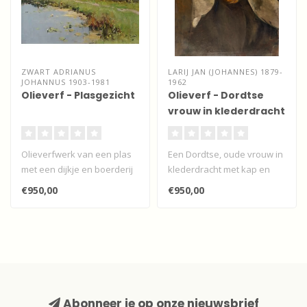
ZWART ADRIANUS
LARIJ JAN (JOHANNES) 1879-
JOHANNUS 1903-1981
1962
Olieverf - Plasgezicht
Olieverf - Dordtse
vrouw in klederdracht
Olieverfwerk van een plas
Een Dordtse, oude vrouw in
met een dijkje en boerderij
klederdracht met kap en
door A. J. Zwart...
oorijzers...
€950,00
€950,00
Abonneer je op onze nieuwsbrief