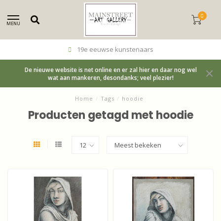
0
MENU
19e eeuwse kunstenaars
De nieuwe website is net online en er zal hier en daar nog wel
wat aan mankeren, desondanks; veel plezier!
Home
/
Tags
/
hoodie
Producten getagd met hoodie