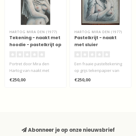
HARTOG MIRA DEN (1977)
HARTOG MIRA DEN (1977)
Tekening - naakt met
Pastelkrijt - naakt
hoodie - pastelkrijt op
met sluier
papier
Portret door Mira den
Een fraaie pasteltekening
Hartog van naakt met
op grijs tekenpapier van
hoodie in pastelkrijt op grijs
een frontaal, staand naakt
€250,00
€250,00
papier..
in..
Abonneer je op onze nieuwsbrief