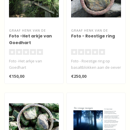
GRAAF HENK VAN DE
GRAAF HENK VAN DE
Foto -Het arkje van
Foto - Roestige ring
Goedhart
Foto -Het arkje van
Foto - Roestige ring op
Goedhart
basaltblokken aan de oever
van de Beneden Merwede...
€150,00
€250,00