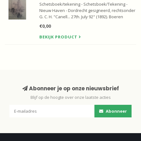
Schetsboek/tekening - Schetsboek/Tekening -
Nieuw Haven - Dordrecht gesigneerd, rechtsonder
G. C. H. "Canell... 27th. July 92" (1892). Boeren
lossen goederen aan de kade van de Knolhaven
€0,00
in de Nieuwe haven met zicht op de Grote kerk.
BEKIJK PRODUCT
Abonneer je op onze nieuwsbrief
Blijf op de hoogte over onze laatste acties
Abonneer