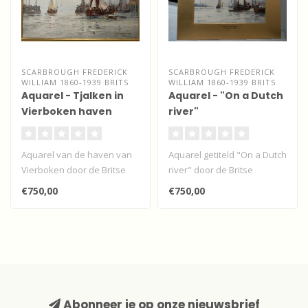
SCARBROUGH FREDERICK
SCARBROUGH FREDERICK
WILLIAM 1860-1939 BRITS
WILLIAM 1860-1939 BRITS
Aquarel - Tjalken in
Aquarel - "On a Dutch
Vierboken haven
river"
Aquarel van de haven van
Aquarel getiteld "On a Dutch
Vierboken door de Britse
river" door de Britse
kunstenaar Frederick
kunstenaar Frederick
€750,00
€750,00
William S..
William..
Abonneer je op onze nieuwsbrief