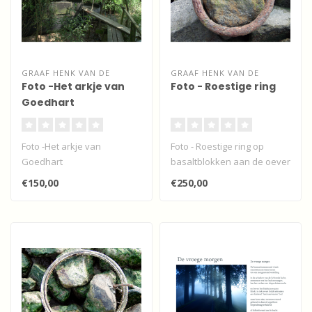
GRAAF HENK VAN DE
GRAAF HENK VAN DE
Foto -Het arkje van
Foto - Roestige ring
Goedhart
Foto -Het arkje van
Foto - Roestige ring op
Goedhart
basaltblokken aan de oever
van de Beneden Merwede...
€150,00
€250,00