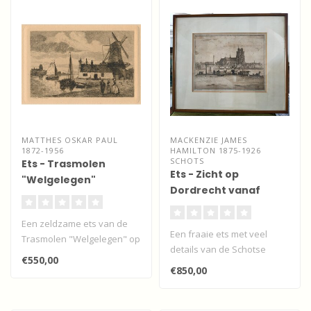
MATTHES OSKAR PAUL
MACKENZIE JAMES
1872-1956
HAMILTON 1875-1926
SCHOTS
Ets - Trasmolen
Ets - Zicht op
"Welgelegen"
Dordrecht vanaf
Zwijndrecht
Zwijndrecht
Een zeldzame ets van de
Een fraaie ets met veel
Trasmolen "Welgelegen" op
details van de Schotse
de Zwijndrechtse oever met
€550,00
etser en landschapschilder
in ..
€850,00
James ..