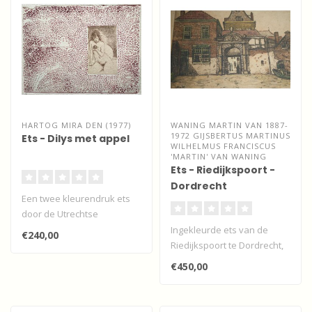
HARTOG MIRA DEN (1977)
WANING MARTIN VAN 1887-
1972 GIJSBERTUS MARTINUS
Ets - Dilys met appel
WILHELMUS FRANCISCUS
'MARTIN' VAN WANING
Ets - Riedijkspoort -
Dordrecht
Een twee kleurendruk ets
door de Utrechtse
kunstenares Mira den
Ingekleurde ets van de
€240,00
Hartog...
Riedijkspoort te Dordrecht,
stadszijde, gespiegeld
€450,00
afgedr..