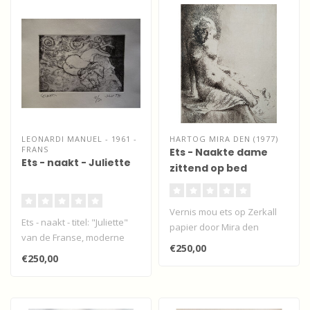
LEONARDI MANUEL - 1961 -
HARTOG MIRA DEN (1977)
FRANS
Ets - Naakte dame
Ets - naakt - Juliette
zittend op bed
Vernis mou ets op Zerkall
Ets - naakt - titel: "Juliette"
papier door Mira den
van de Franse, moderne
Hartog van een naakte
€250,00
impressionist Manuel Leon..
dame zitten..
€250,00