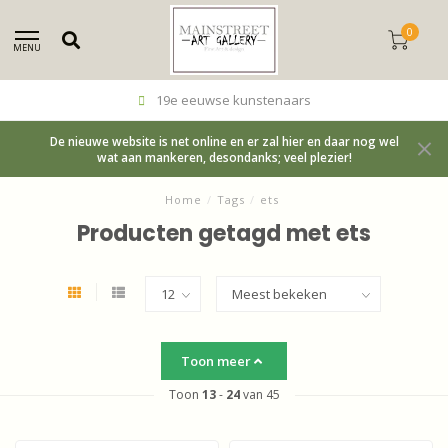
0
MENU
19e eeuwse kunstenaars
De nieuwe website is net online en er zal hier en daar nog wel
wat aan mankeren, desondanks; veel plezier!
Home
/
Tags
/
ets
Producten getagd met ets
Toon meer
Toon
13
-
24
van 45