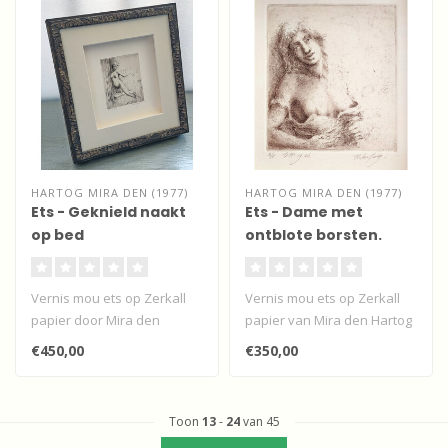
HARTOG MIRA DEN (1977)
HARTOG MIRA DEN (1977)
Ets - Geknield naakt
Ets - Dame met
op bed
ontblote borsten.
Vernis mou ets op Zerkall
Vernis mou ets op Zerkall
papier door Mira den
papier van Mira den Hartog
Hartog van een naakte
van een dame in een jurk
€450,00
€350,00
dame geknie..
me..
Toon
13
-
24
van 45