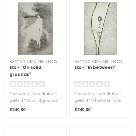
HARTOG MIRA DEN (1977)
HARTOG MIRA DEN (1977)
Ets - "On solid
Ets - "In between"
grounds"
Een twee kleurendruk ets
Een twee kleurendruk ets
getiteld "On solid grounds"
getiteld "In between" door
door de Utrechtse
de Utrechtse kunstenares
€240,00
€240,00
kunstenar..
Mir..