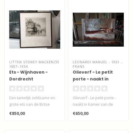
LITTEN SYDNEY MACKENZIE
LEONARDI MANUEL - 1961 -
1887–1934
FRANS
Ets - Wijnhaven -
Olieverf - Le petit
Dordrecht
porte - naakt in
kamer
Een tamelijk zeldzame en
Olieverf - Le petit porte -
grote ets van de Britse
naakt in kamer van de
kunstenaar Sydney
Franse impressionist
€850,00
€650,00
Mackenzie Lit..
Manuel Le..