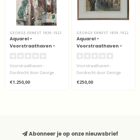
GEORGE ERNEST 1839-1922
GEORGE ERNEST 1839-1922
Aquarel -
Aquarel -
Voorstraathaven -
Voorstraathaven -
Dordrecht
Dordrecht
Voorstraathaven -
Voorstraathaven -
Dordrecht door George
Dordrecht door George
Ernest.
Ernest.
€1.250,00
€250,00
Vooralsnog niet te koop
Vooralsnog niet te koop
vanwege..
vanwege..
Abonneer je op onze nieuwsbrief