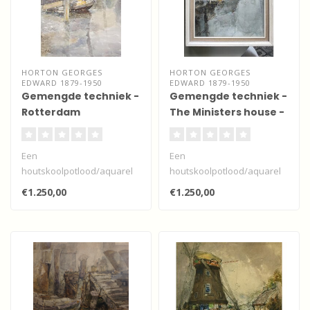
HORTON GEORGES
HORTON GEORGES
EDWARD 1879-1950
EDWARD 1879-1950
Gemengde techniek -
Gemengde techniek -
Rotterdam
The Ministers house -
Rotterdam
Een
Een
houtskoolpotlood/aquarel
houtskoolpotlood/aquarel
van deze Engelse
van deze Engelse
€1.250,00
€1.250,00
kunstenaar uit North
kunstenaar uit North
Shields aan d..
Shields aan d..