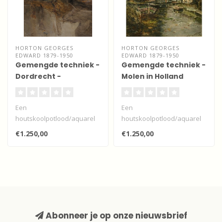
HORTON GEORGES
HORTON GEORGES
EDWARD 1879-1950
EDWARD 1879-1950
Gemengde techniek -
Gemengde techniek -
Dordrecht -
Molen in Holland
Voorstraatshaven
Een
Een
houtskoolpotlood/aquarel
houtskoolpotlood/aquarel
van deze Engelse
van deze Engelse
€1.250,00
€1.250,00
kunstenaar uit North
kunstenaar uit North
Shields aan d..
Shields aan d..
Abonneer je op onze nieuwsbrief