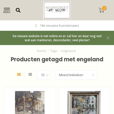
0
MENU
19e eeuwse kunstenaars
De nieuwe website is net online en er zal hier en daar nog wel
wat aan mankeren, desondanks; veel plezier!
Home
/
Tags
/
engeland
Producten getagd met engeland