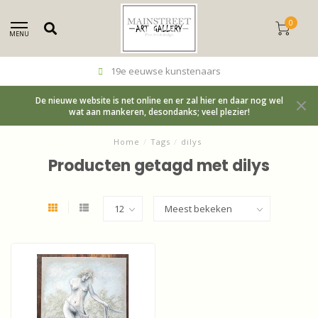
0
MENU
19e eeuwse kunstenaars
De nieuwe website is net online en er zal hier en daar nog wel
wat aan mankeren, desondanks; veel plezier!
Home
/
Tags
/
dilys
Producten getagd met dilys