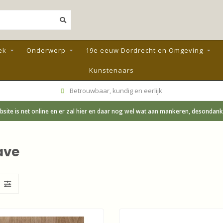
ek
Onderwerp
19e eeuw Dordrecht en Omgeving
Kunstenaars
Betrouwbaar, kundig en eerlijk
site is net online en er zal hier en daar nog wel wat aan mankeren, desondanks;
ave