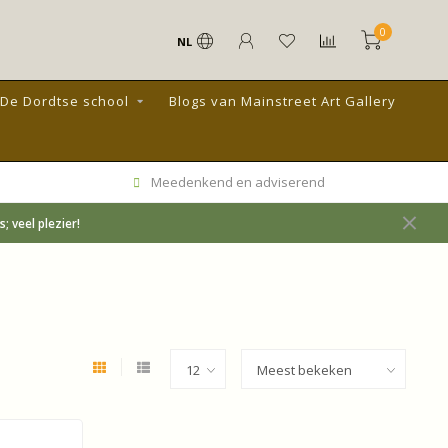
0
NL
De Dordtse school
Blogs van Mainstreet Art Gallery
Meedenkend en adviserend
 veel plezier!