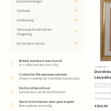
Kunststromingen
Techniek
Onderwerp
19e eeuw Dordrecht en
Omgeving
De Dordtse school
Breed aanbod aan kunst
Er is altijd wel iets voor u bij
COWPER J
Dordrec
Collectie 19e eeuwse werken
Leuveh
Zowel vrouwelijk als mannelijk kunstenaars
De Dordtse school
Kunstenaars uit de Drechtsteden
Zicht vana
Onze Liev
Eerst informeren dan pas kopen
d..
Betrouwbaar en kundig
€650,00