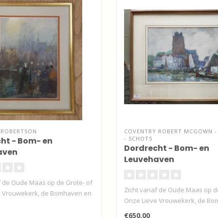
. ROBERTSON
COVENTRY ROBERT MCGOWN - 
- SCHOTS
ht - Bom- en
Dordrecht - Bom- en
aven
Leuvehaven
f de Oude Maas op de Grote- of
Zicht vanaf de Oude Maas op de
e Vrouwekerk, de Bomhaven en
Onze Lieve Vrouwekerk, de Bo
d..
€650,00