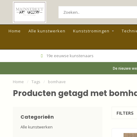
Home
Alle kunstwerken
Kunststromingen
Techni
19e eeuwse kunstenaars
De nieuwe web
Home
/
Tags
/
bomhave
Producten getagd met bomh
FILTERS
Categorieën
Alle kunstwerken