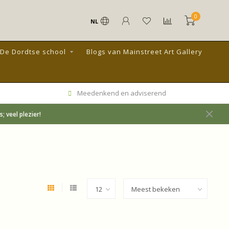
0
NL
De Dordtse school
Blogs van Mainstreet Art Gallery
Meedenkend en adviserend
 veel plezier!