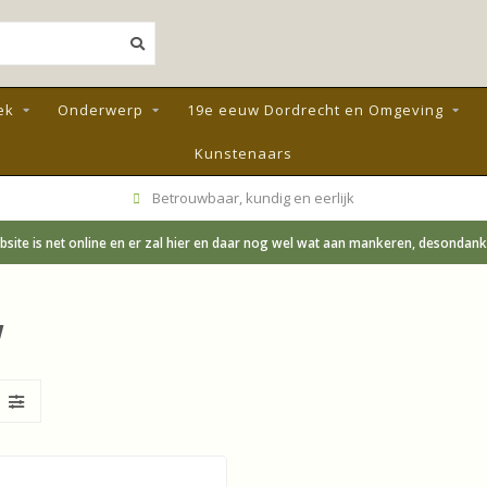
ek
Onderwerp
19e eeuw Dordrecht en Omgeving
Kunstenaars
Betrouwbaar, kundig en eerlijk
site is net online en er zal hier en daar nog wel wat aan mankeren, desondanks;
w