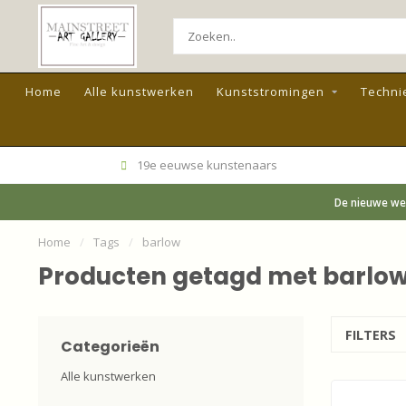
Home
Alle kunstwerken
Kunststromingen
Techni
19e eeuwse kunstenaars
De nieuwe web
Home
/
Tags
/
barlow
Producten getagd met barlo
FILTERS
Categorieën
Alle kunstwerken