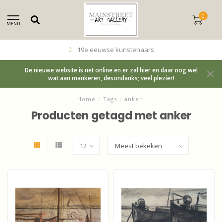
0
MENU
19e eeuwse kunstenaars
De nieuwe website is net online en er zal hier en daar nog wel
wat aan mankeren, desondanks; veel plezier!
Home
/
Tags
/
anker
Producten getagd met anker