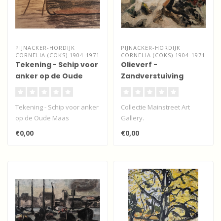
PIJNACKER-HORDIJK
PIJNACKER-HORDIJK
CORNELIA (COKS) 1904-1971
CORNELIA (COKS) 1904-1971
Tekening - Schip voor
Olieverf -
anker op de Oude
Zandverstuiving
Maas
Tekening - Schip voor anker
Collectie Mainstreet Art
op de Oude Maas
Gallery.
Expressionistisch
€0,00
€0,00
olieverfwerk gesigneerd.
Op..