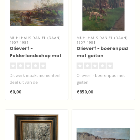
MÜHLHAUS DANIEL (DAAN)
MÜHLHAUS DANIEL (DAAN)
1907-1981
1907-1981
Olieverf -
Olieverf - boerenpad
Polderlandschap met
met geiten
koeien - naar Willem
Maris
Dit werk maakt momenteel
Olieverf - boerenpad met
deel uit van de
geiten
wisselexpositie "Dordtse
€0,00
€850,00
kunstenaars" b..