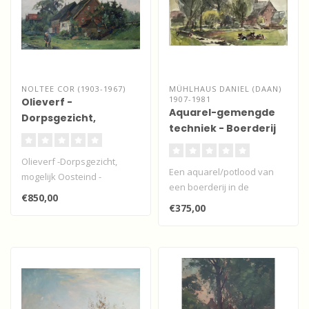
NOLTEE COR (1903-1967)
MÜHLHAUS DANIEL (DAAN)
1907-1981
Olieverf -
Aquarel-gemengde
Dorpsgezicht,
techniek - Boerderij
mogelijk Oosteind -
met vaart en koeien
Papendrecht
Olieverf -Dorpsgezicht,
Een aquarel/potlood van
mogelijk Oosteind -
een boerderij in de
Papendrecht
€850,00
Alblasserwaard met
€375,00
liggende koeien l..