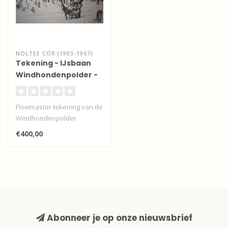
NOLTEE COR (1903-1967)
Tekening - IJsbaan
Windhondenpolder -
Dordrecht
Flowmaster tekening van de
Windhondenpolder
(ijsbaan), Dordrecht
€400,00
Afmeting: ?? x..
Abonneer je op onze nieuwsbrief