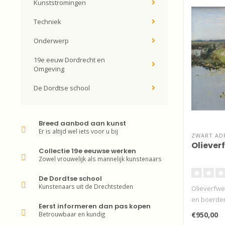
Kunststromingen
Techniek
Onderwerp
19e eeuw Dordrecht en
Omgeving
De Dordtse school
Breed aanbod aan kunst
Er is altijd wel iets voor u bij
ZWART ADR
Olieverf
Collectie 19e eeuwse werken
Zowel vrouwelijk als mannelijk kunstenaars
De Dordtse school
Kunstenaars uit de Drechtsteden
Olieverfwe
en boerderij
Eerst informeren dan pas kopen
Betrouwbaar en kundig
€950,00