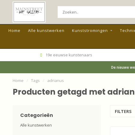
Home
Alle kunstwerken
Kunststromingen
Techni
19e eeuwse kunstenaars
De nieuwe web
Home
/
Tags
/
adrianus
Producten getagd met adrian
FILTERS
Categorieën
Alle kunstwerken