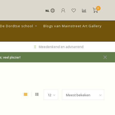
0
NL
De Dordtse school
Blogs van Mainstreet Art Gallery
Meedenkend en adviserend
 veel plezier!