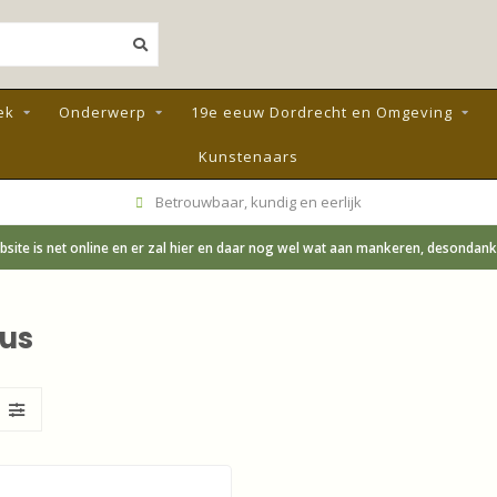
ek
Onderwerp
19e eeuw Dordrecht en Omgeving
Kunstenaars
Betrouwbaar, kundig en eerlijk
site is net online en er zal hier en daar nog wel wat aan mankeren, desondanks;
us