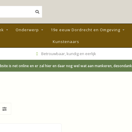
ek
Onderwerp
19e eeuw Dordrecht en Omgeving
Kunstenaars
Betrouwbaar, kundig en eerlijk
site is net online en er zal hier en daar nog wel wat aan mankeren, desondanks;