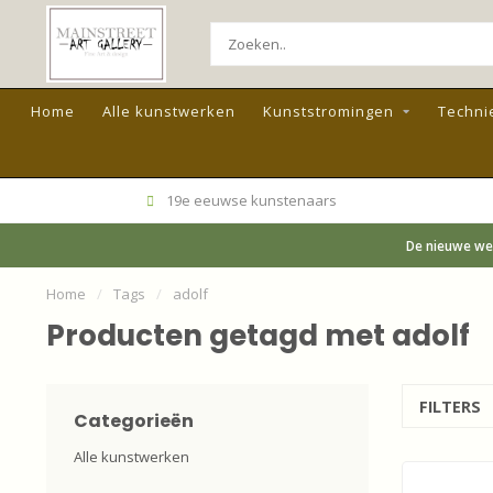
Home
Alle kunstwerken
Kunststromingen
Techni
19e eeuwse kunstenaars
De nieuwe web
Home
/
Tags
/
adolf
Producten getagd met adolf
FILTERS
Categorieën
Alle kunstwerken