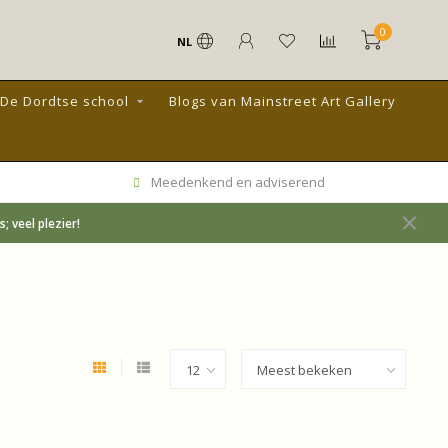
0
NL
De Dordtse school
Blogs van Mainstreet Art Gallery
Meedenkend en adviserend
 veel plezier!