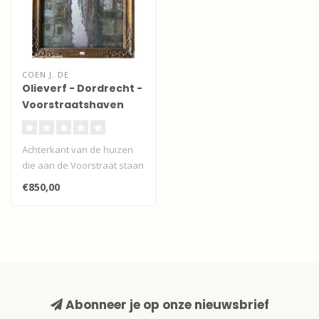
COEN J. DE
Olieverf - Dordrecht -
Voorstraatshaven
Achterkant van de huizen
die aan de Voorstraat staan
en met de achtergevels in
€850,00
d..
Abonneer je op onze nieuwsbrief