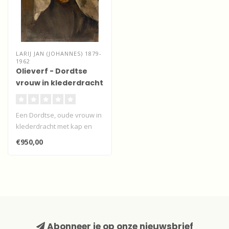
LARIJ JAN (JOHANNES) 1879-
1962
Olieverf - Dordtse
vrouw in klederdracht
Een Dordtse, oude vrouw in
klederdracht met kap en
oorijzers...
€950,00
Abonneer je op onze nieuwsbrief