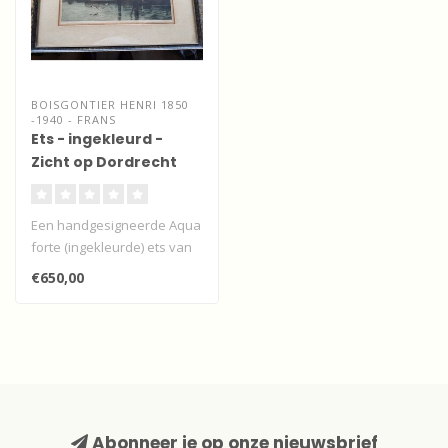
BOISGONTIER HENRI 1850
-1940 - FRANS
Ets - ingekleurd -
Zicht op Dordrecht
Een handgesigneerde Aqua
forte (ingekleurde) ets van
Dordrecht met zicht op de
€650,00
G..
Abonneer je op onze nieuwsbrief