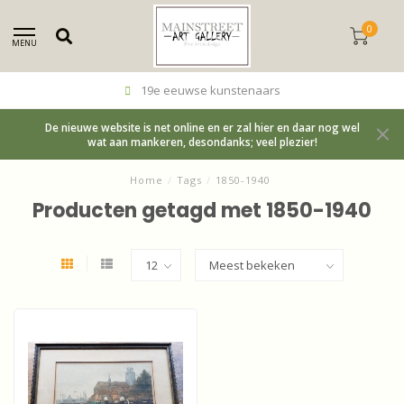
0
MENU
19e eeuwse kunstenaars
De nieuwe website is net online en er zal hier en daar nog wel
wat aan mankeren, desondanks; veel plezier!
Home
/
Tags
/
1850-1940
Producten getagd met 1850-1940