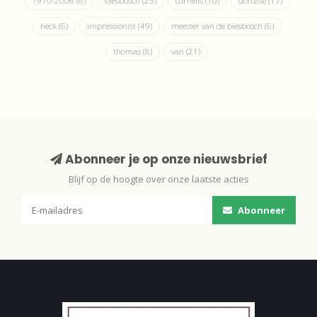
1910-2006
(6)
biesbosch
(25)
cornelis
(10)
dordtse
(17)
heck
(6)
impressionist
(49)
meester van de biesbosch
(6)
thomas
(8)
van
(21)
Abonneer je op onze nieuwsbrief
Blijf op de hoogte over onze laatste acties
Abonneer