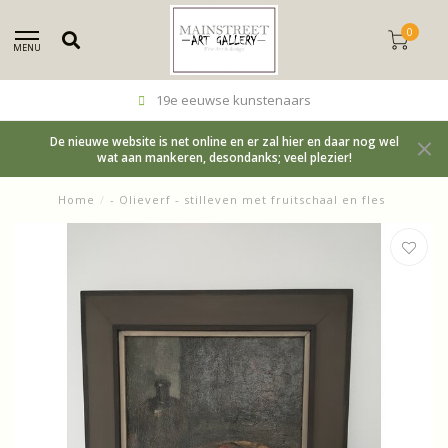
0
MENU
19e eeuwse kunstenaars
De nieuwe website is net online en er zal hier en daar nog wel
wat aan mankeren, desondanks; veel plezier!
Home
/
- Olieverf - stilleven met fruitschaal en fles