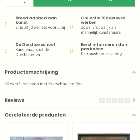
Breed aanbod aan
Collectie 19e eeuwse
kunst
werken
Er is altijd wel iets voor u bij
Zowel vrouwelijk als
mannelijk kunstenaars
De Dordtse school
Eerst informeren dan
pas kopen
Kunstenaars uit de
Betrouwbaar en kundig
Drechtsteden
Productomschrijving
Olieverf - stilleven met fruitschaal en fles.
Reviews
Gerelateerde producten